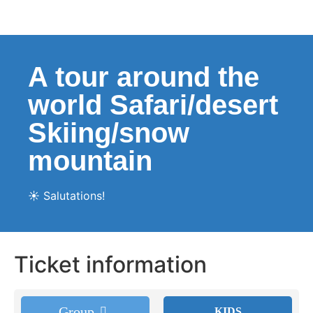
A tour around the
world Safari/desert
Skiing/snow
mountain
☀️ Salutations!
Ticket information
Group
KIDS