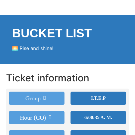
BUCKET LIST
🌅 Rise and shine!
Ticket information
Group
I.T.E.P
Hour (CO)
6:00:35 A. M.