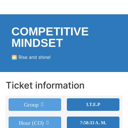
COMPETITIVE
MINDSET
🌅 Rise and shine!
Ticket information
Group
I.T.E.P
Hour (CO)
7:58:34 A. M.