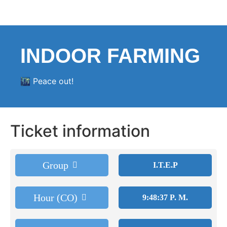
INDOOR FARMING
🌃 Peace out!
Ticket information
Group
I.T.E.P
Hour (CO)
9:48:37 P. M.