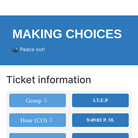
MAKING CHOICES
🌃 Peace out!
Ticket information
Group
I.T.E.P
Hour (CO)
9:49:01 P. M.