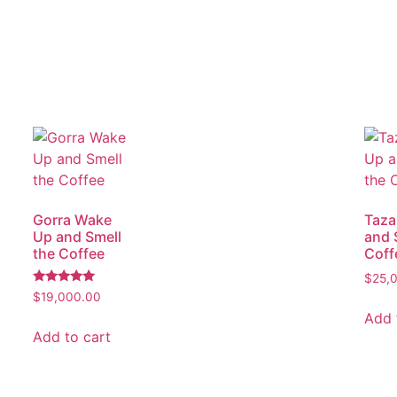
Gorra Wake
Taza
Up and Smell
and 
the Coffee
Coff
$
25,
Rated
$
19,000.00
5.00
Add 
out of 5
Add to cart