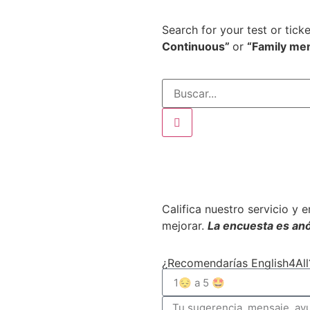
Search for your test or tick
Continuous”
or
“Family me
s
Califica nuestro servicio y 
mejorar.
La encuesta es an
¿Recomendarías English4All