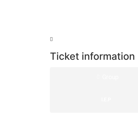
Ticket information
Group
I.E.P