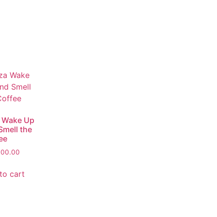
 Wake Up
Smell the
ee
000.00
to cart