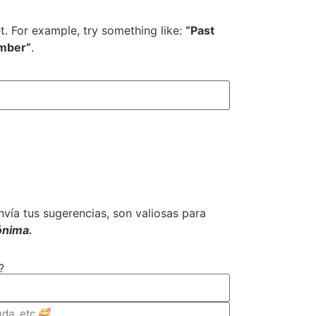
et. For example, try something like:
“Past
mber”
.
envía tus sugerencias, son valiosas para
ónima.
?