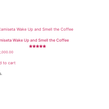
miseta Wake Up and Smell the Coffee
Rated
2,000.00
5.00
out of 5
 to cart
s.