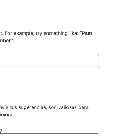
et. For example, try something like:
“Past
mber”
.
envía tus sugerencias, son valiosas para
ónima.
?