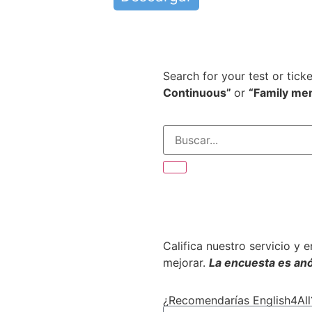
Search for your test or tick
Continuous”
or
“Family me
s
Califica nuestro servicio y 
mejorar.
La encuesta es an
¿Recomendarías English4All