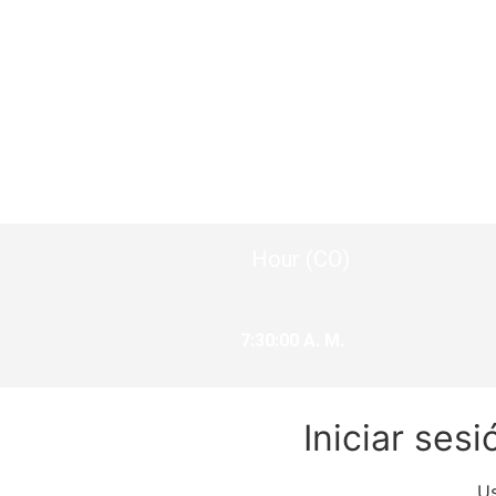
Hour (CO)
7:30:01 A. M.
Iniciar sesi
Us