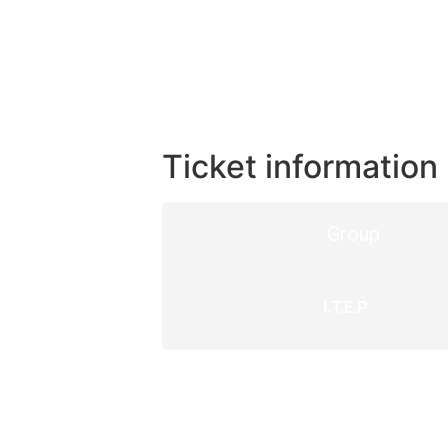
Ticket information
Group
I.T.E.P