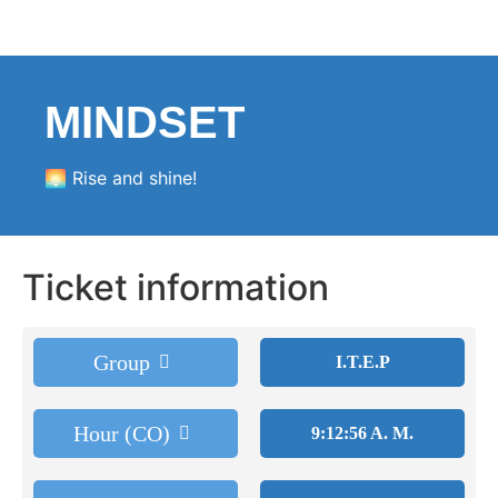
MINDSET
🌅 Rise and shine!
Ticket information
Group
I.T.E.P
Hour (CO)
9:12:56 A. M.