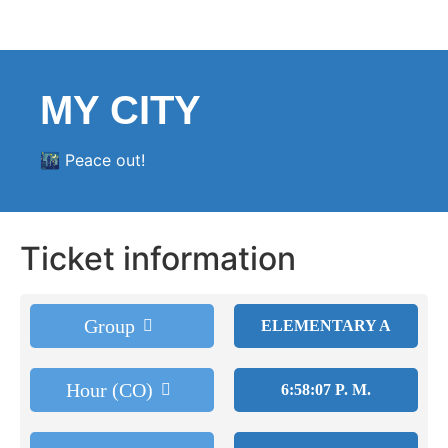
MY CITY
🌃 Peace out!
Ticket information
Group
ELEMENTARY A
Hour (CO)
6:58:07 P. M.