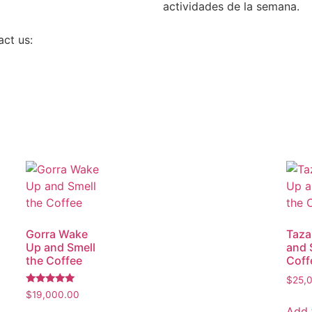
actividades de la semana.
act us:
Gorra Wake
Taza
Up and Smell
and 
the Coffee
Coff
$
25,
Rated
$
19,000.00
5.00
Add 
out of 5