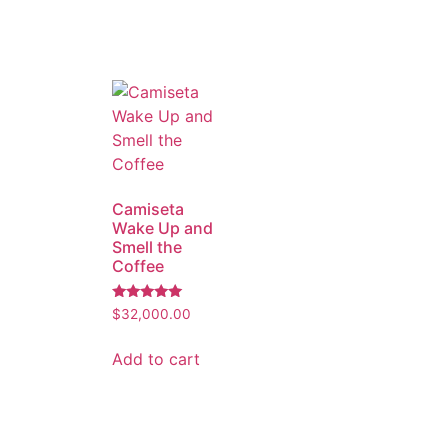
Camiseta
Wake Up and
Smell the
Coffee
Rated
$
32,000.00
5.00
out of 5
Add to cart