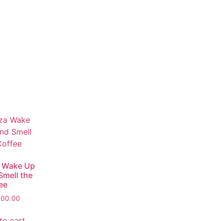
 Wake Up
Smell the
ee
000.00
to cart