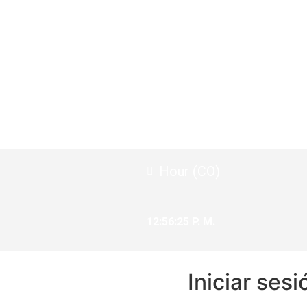
Hour (CO)
12:56:26 P. M.
Iniciar sesi