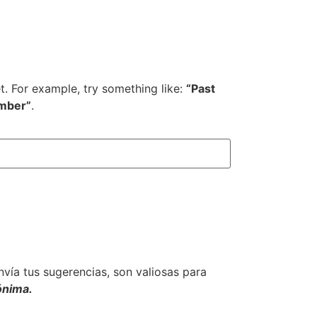
et. For example, try something like:
“Past
mber”
.
envía tus sugerencias, son valiosas para
ónima.