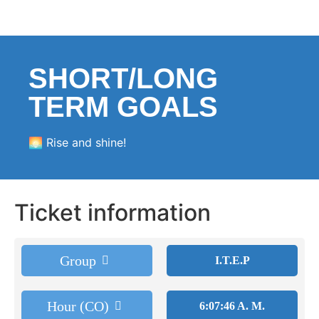
SHORT/LONG
TERM GOALS
🌅 Rise and shine!
Ticket information
Group
I.T.E.P
Hour (CO)
6:07:46 A. M.