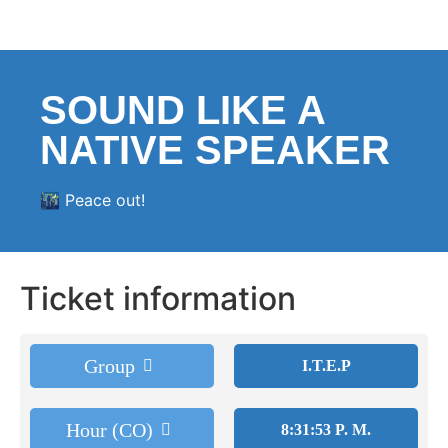
SOUND LIKE A
NATIVE SPEAKER
🌃 Peace out!
Ticket information
Group
I.T.E.P
Hour (CO)
8:31:53 P. M.