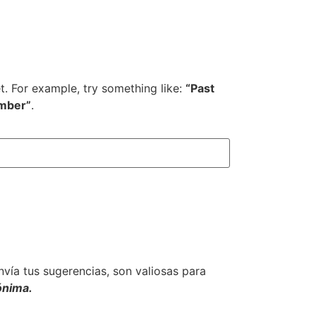
et. For example, try something like:
“Past
mber”
.
envía tus sugerencias, son valiosas para
ónima.