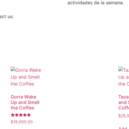
actividades de la semana.
act us:
Gorra Wake
Taza
Up and Smell
and 
the Coffee
Coff
$
25,
Rated
$
19,000.00
5.00
Add 
out of 5