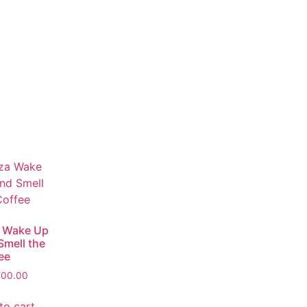
 Wake Up
Smell the
ee
000.00
to cart