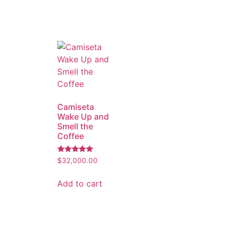
Camiseta
Wake Up and
Smell the
Coffee
Rated
$
32,000.00
5.00
out of 5
Add to cart