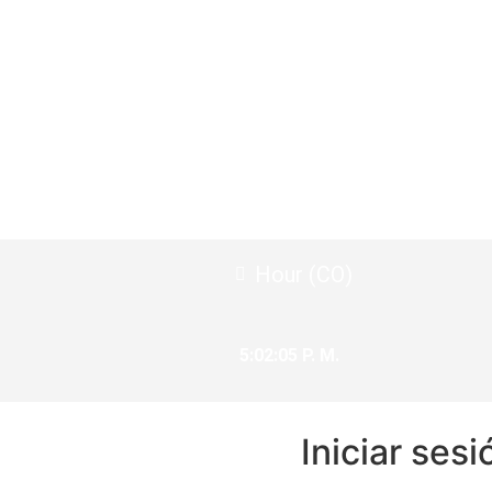
Hour (CO)
5:02:06 P. M.
Iniciar sesi