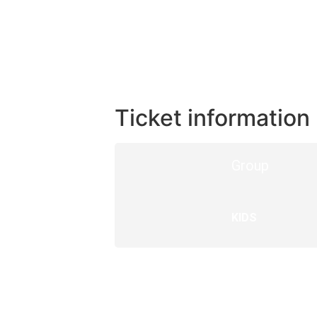
Ticket information
Group
KIDS