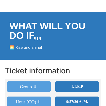
WHAT WILL YOU
DO IF,,,
🌅 Rise and shine!
Ticket information
Group
I.T.E.P
Hour (CO)
9:57:36 A. M.