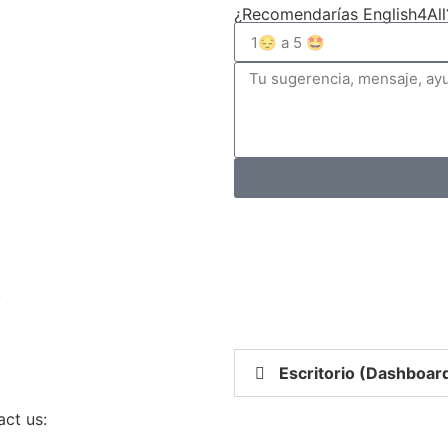
¿Recomendarías English4All
:
Escritorio (Dashboar
act us: