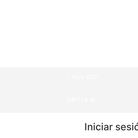
Hour (CO)
7:35:12 A. M.
Iniciar sesi