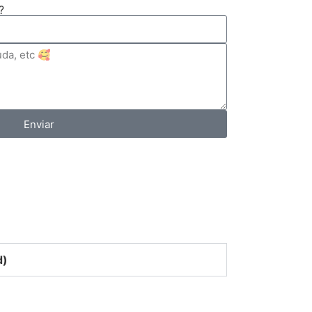
?
Enviar
d)