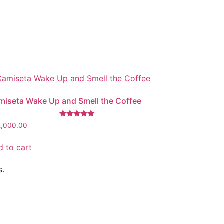
miseta Wake Up and Smell the Coffee
Rated
2,000.00
5.00
out of 5
 to cart
s.