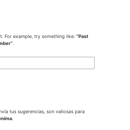
et. For example, try something like:
“Past
mber”
.
envía tus sugerencias, son valiosas para
ónima.