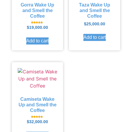
Gorra Wake Up
Taza Wake Up
and Smell the
and Smell the
Coffee
Coffee
$
25,000.00
Rated
$
19,000.00
5.00
out of 5
Add to cart
Add to cart
Camiseta Wake
Up and Smell the
Coffee
Rated
$
32,000.00
5.00
out of 5