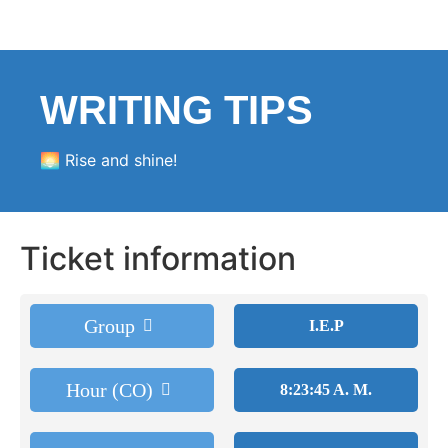
WRITING TIPS
🌅 Rise and shine!
Ticket information
Group
I.E.P
Hour (CO)
8:23:45 A. M.